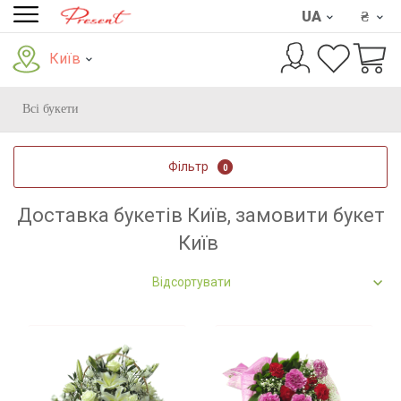
UA
₴
Київ
Всі букети
Фільтр
0
Доставка букетів Київ, замовити букет
Київ
Відсортувати