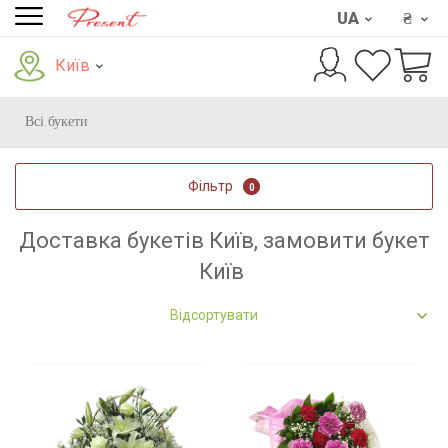
UA
₴
Київ
Всі букети
Фільтр
0
Доставка букетів Київ, замовити букет
Київ
Відсортувати