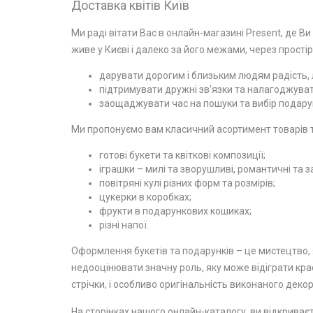
Доставка квітів Київ
Ми раді вітати Вас в онлайн-магазині Present, де Ви
живе у Києві і далеко за його межами, через простір
дарувати дорогим і близьким людям радість, л
підтримувати дружні зв'язки та налагоджувати
заощаджувати час на пошуки та вибір подарун
Ми пропонуємо вам класичний асортимент товарів та
готові букети та квіткові композиції;
іграшки – милі та зворушливі, романтичні та з
повітряні кулі різних форм та розмірів;
цукерки в коробках;
фрукти в подарункових кошиках;
різні напої.
Оформлення букетів та подарунків – це мистецтво, я
недооцінювати значну роль, яку може відіграти крас
стрічки, і особливо оригінальність виконаного декор
На сторінках нашого онлайн-каталогу, ви відкриваєт