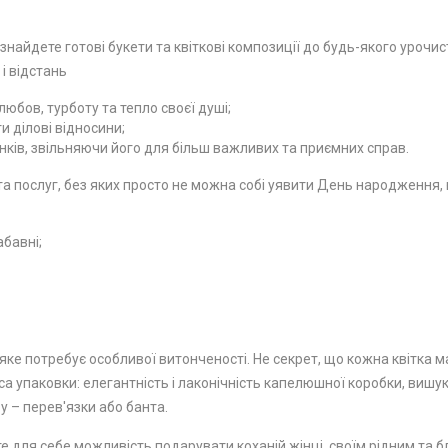
 знайдете готові букети та квіткові композиції до будь-якого урочи
 і відстань
юбов, турботу та тепло своєї душі;
 ділові відносини;
ків, звільняючи його для більш важливих та приємних справ.
 послуг, без яких просто не можна собі уявити День народження, ю
абавні;
ке потребує особливої ​​витонченості. Не секрет, що кожна квітка м
а упаковки: елегантність і лаконічність капелюшної коробки, вишу
у – перев'язки або банта.
е для себе можливість подарувати коханій жінці, своїм рідним та бл