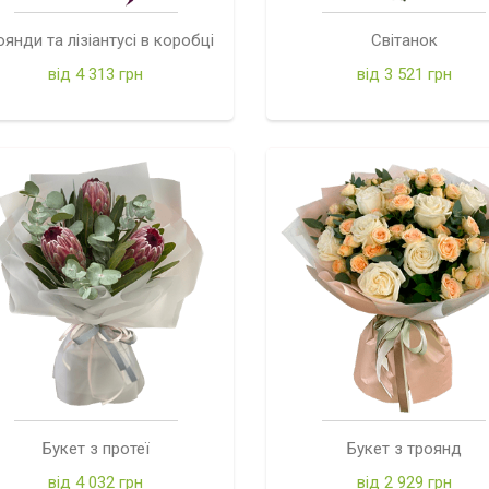
оянди та лізіантусі в коробці
Світанок
від 4 313 грн
від 3 521 грн
Букет з протеї
Букет з троянд
від 4 032 грн
від 2 929 грн