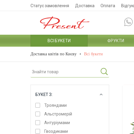
Статус замовлення
Доставка
Оплата
Відгук
ВСІ БУКЕТИ
ФРУКТИ
Доставка квітів по Києву
Всі букети
БУКЕТ З:
ОБРАТИ
Трояндами
Альстромерій
Антуріумами
Гвоздиками