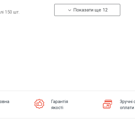
Показати ще 12
алі
150
шт.
овна
Гарантія
Зручні 
якості
оплати