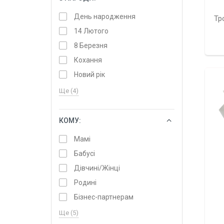
День народження
Тр
14 Лютого
8 Березня
Кохання
Новий рік
Ще (4)
КОМУ:
ОБРАТИ
Мамі
Бабусі
Дівчині/Жінці
Родині
Бізнес-партнерам
Ще (5)