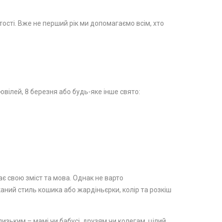
стості. Вже не перший рік ми допомагаємо всім, хто
вілей, 8 березня або будь-яке інше свято:
ає свою зміст та мова. Однак не варто
каний стиль кошика або жардіньєрки, колір та розкіш
изьким – мамі чи бабусі, друзям чи колегам, цілий