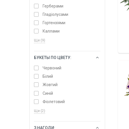
Герберами
Гладіолусами
Гортензіями
Каллами
Ще (9)
БУКЕТЫ ПО ЦВЕТУ:
ОБРАТИ
Червоний
Білий
Жовтий
Синій
Фіолетовий
Ще (2)
З НАГОДИ:
ОБРАТИ