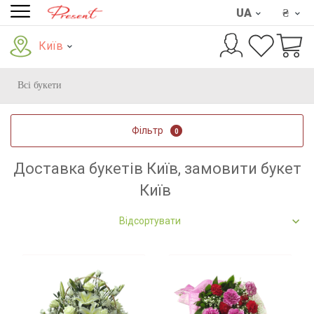
UA
₴
Київ
Всі букети
Фільтр
0
Доставка букетів Київ, замовити букет
Київ
Відсортувати