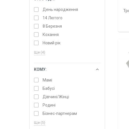
День народження
Тр
14 Лютого
8 Березня
Кохання
Новий рік
Ще (4)
КОМУ:
ОБРАТИ
Мамі
Бабусі
Дівчині/Жінці
Родині
Бізнес-партнерам
Ще (5)