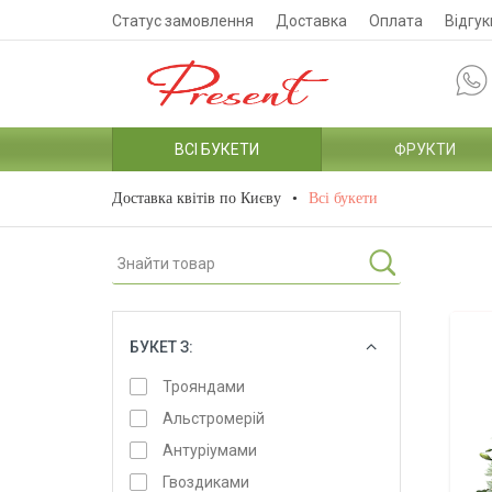
Статус замовлення
Доставка
Оплата
Відгук
ВСІ БУКЕТИ
ФРУКТИ
Доставка квітів по Києву
Всі букети
БУКЕТ З:
ОБРАТИ
Трояндами
Альстромерій
Антуріумами
Гвоздиками