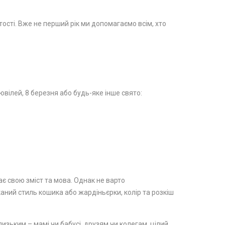
стості. Вже не перший рік ми допомагаємо всім, хто
вілей, 8 березня або будь-яке інше свято:
ає свою зміст та мова. Однак не варто
каний стиль кошика або жардіньєрки, колір та розкіш
изьким – мамі чи бабусі, друзям чи колегам, цілий