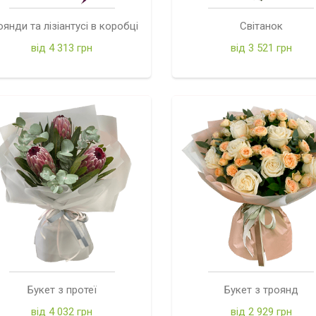
оянди та лізіантусі в коробці
Світанок
від 4 313 грн
від 3 521 грн
Букет з протеї
Букет з троянд
від 4 032 грн
від 2 929 грн