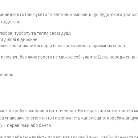
 знайдете готові букети та квіткові композиції до будь-якого урочи
 і відстань
юбов, турботу та тепло своєї душі;
 ділові відносини;
ків, звільняючи його для більш важливих та приємних справ.
 послуг, без яких просто не можна собі уявити День народження, ю
абавні;
ке потребує особливої ​​витонченості. Не секрет, що кожна квітка м
а упаковки: елегантність і лаконічність капелюшної коробки, вишу
у – перев'язки або банта.
е для себе можливість подарувати коханій жінці, своїм рідним та бл