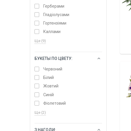
Герберами
Гладіолусами
Гортензіями
Каллами
Ще (9)
БУКЕТЫ ПО ЦВЕТУ:
ОБРАТИ
Червоний
Білий
Жовтий
Синій
Фіолетовий
Ще (2)
З НАГОДИ:
ОБРАТИ