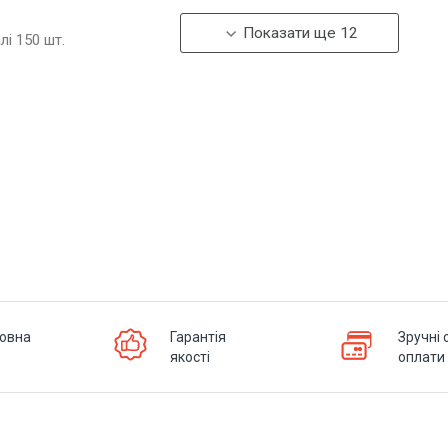
Показати ще 12
алі
150
шт.
овна
Гарантія
Зручні 
якості
оплати