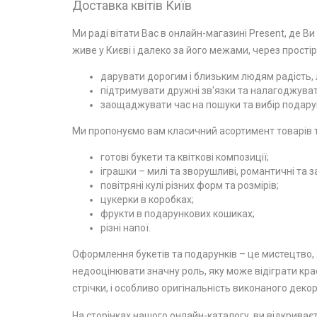
Доставка квітів Київ
Ми раді вітати Вас в онлайн-магазині Present, де Ви
живе у Києві і далеко за його межами, через простір
дарувати дорогим і близьким людям радість, л
підтримувати дружні зв'язки та налагоджувати
заощаджувати час на пошуки та вибір подарун
Ми пропонуємо вам класичний асортимент товарів та
готові букети та квіткові композиції;
іграшки – милі та зворушливі, романтичні та з
повітряні кулі різних форм та розмірів;
цукерки в коробках;
фрукти в подарункових кошиках;
різні напої.
Оформлення букетів та подарунків – це мистецтво, я
недооцінювати значну роль, яку може відіграти крас
стрічки, і особливо оригінальність виконаного декор
На сторінках нашого онлайн-каталогу, ви відкриваєт