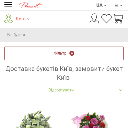
UA
₴
Київ
Всі букети
Фільтр
0
Доставка букетів Київ, замовити букет
Київ
Відсортувати