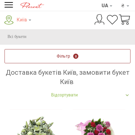
UA
₴
Київ
Всі букети
Фільтр
0
Доставка букетів Київ, замовити букет
Київ
Відсортувати