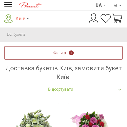
UA
₴
Київ
Всі букети
Фільтр
0
Доставка букетів Київ, замовити букет
Київ
Відсортувати