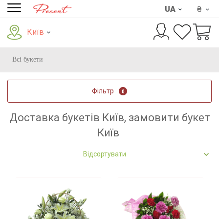
UA
₴
Київ
Всі букети
Фільтр
0
Доставка букетів Київ, замовити букет
Київ
Відсортувати