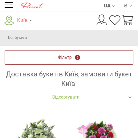
UA
₴
Київ
Всі букети
Фільтр
0
Доставка букетів Київ, замовити букет
Київ
Відсортувати