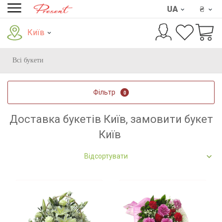
UA
₴
Київ
Всі букети
Фільтр
0
Доставка букетів Київ, замовити букет
Київ
Відсортувати