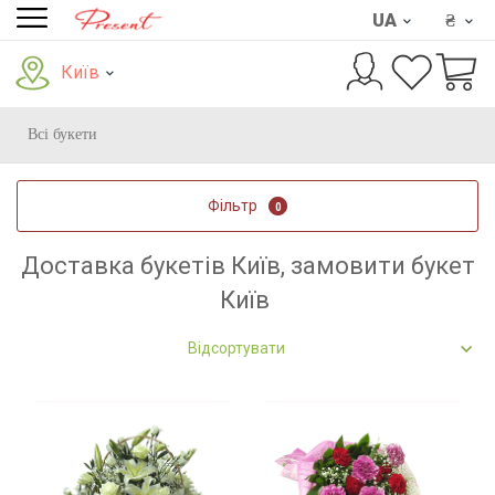
UA
₴
Київ
Всі букети
Фільтр
0
Доставка букетів Київ, замовити букет
Київ
Відсортувати