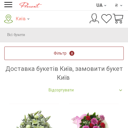
UA
₴
Київ
Всі букети
Фільтр
0
Доставка букетів Київ, замовити букет
Київ
Відсортувати