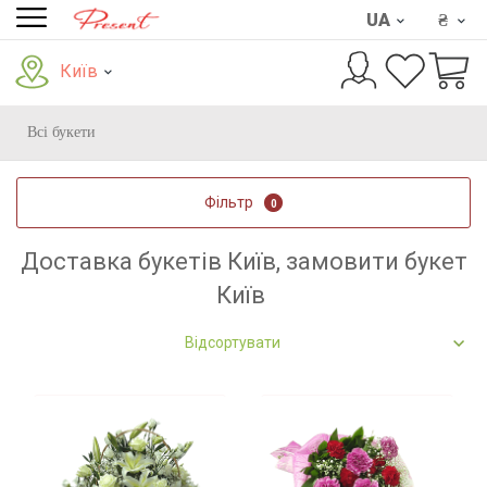
UA
₴
Київ
Всі букети
Фільтр
0
Доставка букетів Київ, замовити букет
Київ
Відсортувати