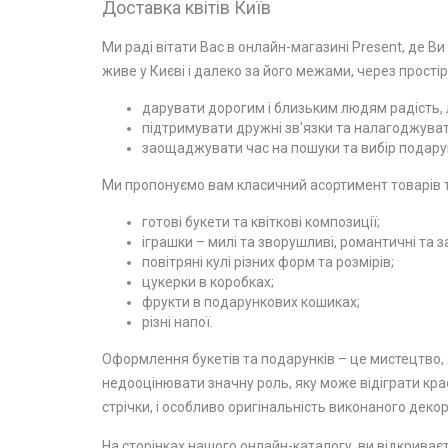
Доставка квітів Київ
Ми раді вітати Вас в онлайн-магазині Present, де Ви
живе у Києві і далеко за його межами, через простір
дарувати дорогим і близьким людям радість, л
підтримувати дружні зв'язки та налагоджувати
заощаджувати час на пошуки та вибір подарун
Ми пропонуємо вам класичний асортимент товарів та
готові букети та квіткові композиції;
іграшки – милі та зворушливі, романтичні та з
повітряні кулі різних форм та розмірів;
цукерки в коробках;
фрукти в подарункових кошиках;
різні напої.
Оформлення букетів та подарунків – це мистецтво, я
недооцінювати значну роль, яку може відіграти крас
стрічки, і особливо оригінальність виконаного декор
На сторінках нашого онлайн-каталогу, ви відкриваєт