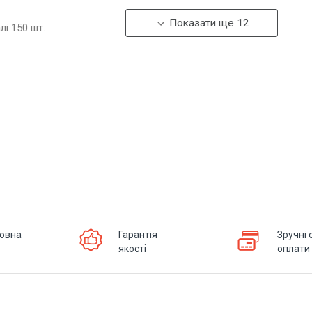
Показати ще 12
алі
150
шт.
овна
Гарантія
Зручні 
якості
оплати