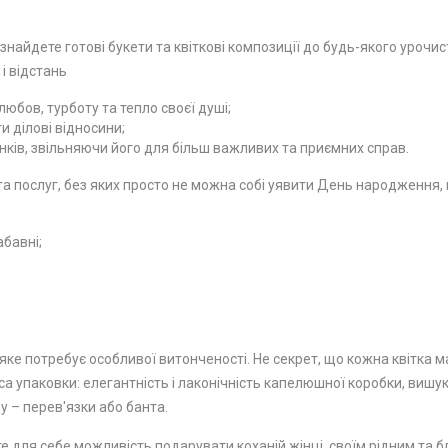
 знайдете готові букети та квіткові композиції до будь-якого урочи
 і відстань
юбов, турботу та тепло своєї душі;
 ділові відносини;
ків, звільняючи його для більш важливих та приємних справ.
 послуг, без яких просто не можна собі уявити День народження, ю
абавні;
ке потребує особливої ​​витонченості. Не секрет, що кожна квітка м
а упаковки: елегантність і лаконічність капелюшної коробки, вишу
у – перев'язки або банта.
е для себе можливість подарувати коханій жінці, своїм рідним та бл