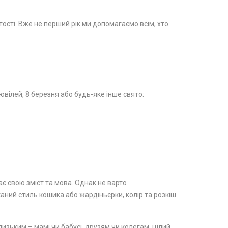
стості. Вже не перший рік ми допомагаємо всім, хто
вілей, 8 березня або будь-яке інше свято:
ає свою зміст та мова. Однак не варто
каний стиль кошика або жардіньєрки, колір та розкіш
изьким – мамі чи бабусі, друзям чи колегам, цілий