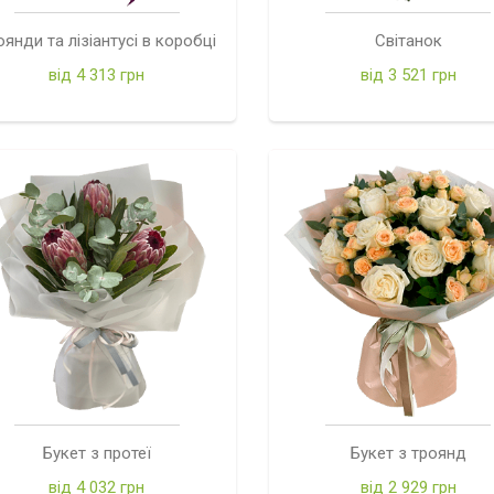
оянди та лізіантусі в коробці
Світанок
від 4 313 грн
від 3 521 грн
Букет з протеї
Букет з троянд
від 4 032 грн
від 2 929 грн