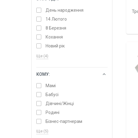
День народження
Тр
14 Лютого
8 Березня
Кохання
Новий рік
Ще (4)
КОМУ:
ОБРАТИ
Мамі
Бабусі
Дівчині/Жінці
Родині
Бізнес-партнерам
Ще (5)