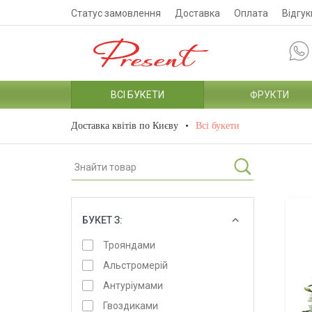
Статус замовлення
Доставка
Оплата
Відгук
ВСІ БУКЕТИ
ФРУКТИ
Доставка квітів по Києву
Всі букети
БУКЕТ З:
ОБРАТИ
Трояндами
Альстромерій
Антуріумами
Гвоздиками