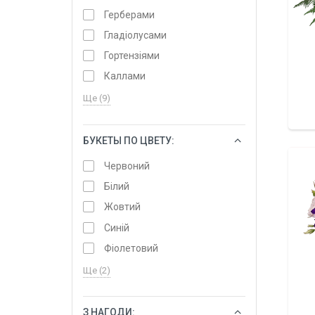
Герберами
Гладіолусами
Гортензіями
Каллами
Ще (9)
БУКЕТЫ ПО ЦВЕТУ:
ОБРАТИ
Червоний
Білий
Жовтий
Синій
Фіолетовий
Ще (2)
З НАГОДИ:
ОБРАТИ