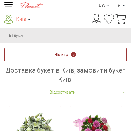
UA
₴
Київ
Всі букети
Фільтр
0
Доставка букетів Київ, замовити букет
Київ
Відсортувати