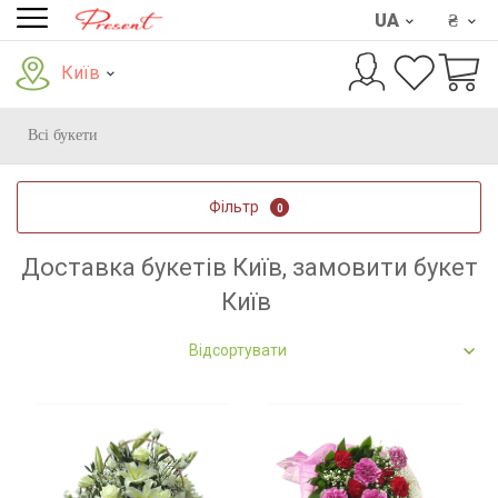
UA
₴
Київ
Всі букети
Фільтр
0
Доставка букетів Київ, замовити букет
Київ
Відсортувати