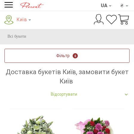
UA
₴
Київ
Всі букети
Фільтр
0
Доставка букетів Київ, замовити букет
Київ
Відсортувати