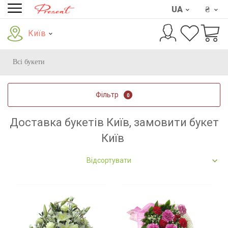
UA
₴
Київ
Всі букети
Фільтр
0
Доставка букетів Київ, замовити букет
Київ
Відсортувати