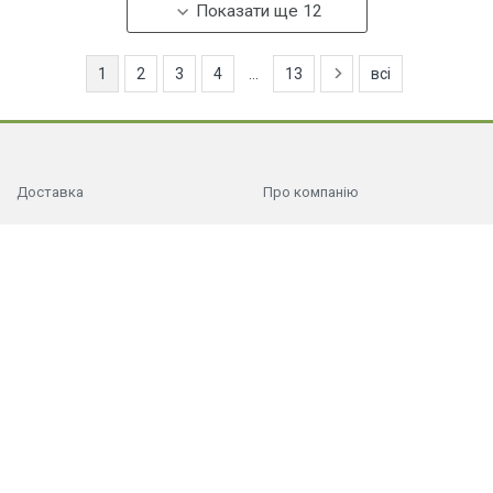
Показати ще 12
1
2
3
4
...
13
всі
Доставка
Про компанію
Способи оплати
Відгуки
Гарантії
Індивідуальне замовлення
Запитання та відповіді
Контактна інформація
Скасування і повернення
Політика конфіденційності
Ми в соцмережах