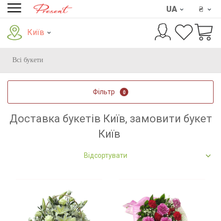
UA
₴
Київ
Всі букети
Фільтр
0
Доставка букетів Київ, замовити букет
Київ
Відсортувати