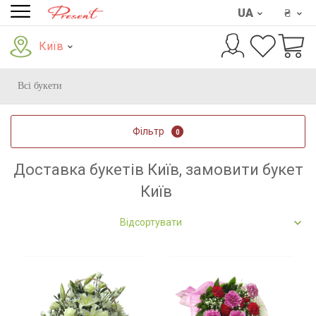
UA
₴
Київ
Всі букети
Фільтр
0
Доставка букетів Київ, замовити букет
Київ
Відсортувати