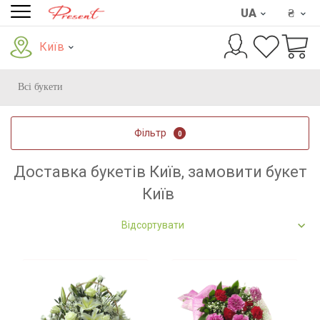
UA
₴
Київ
Всі букети
Фільтр
0
Доставка букетів Київ, замовити букет
Київ
Відсортувати