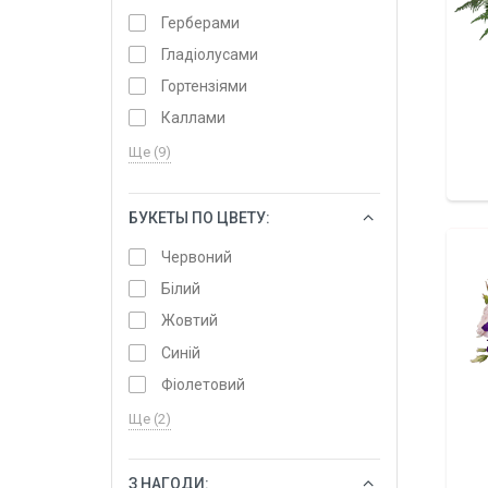
Герберами
Гладіолусами
Гортензіями
Каллами
Ще (9)
БУКЕТЫ ПО ЦВЕТУ:
ОБРАТИ
Червоний
Білий
Жовтий
Синій
Фіолетовий
Ще (2)
З НАГОДИ:
ОБРАТИ