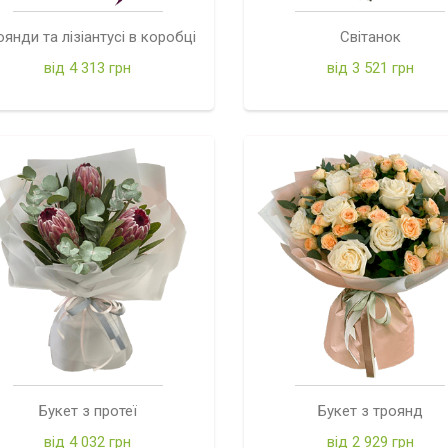
оянди та лізіантусі в коробці
Світанок
від 4 313 грн
від 3 521 грн
Букет з протеї
Букет з троянд
від 4 032 грн
від 2 929 грн