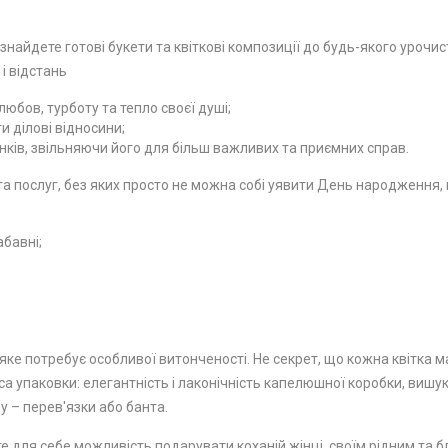
 знайдете готові букети та квіткові композиції до будь-якого урочи
 і відстань
юбов, турботу та тепло своєї душі;
 ділові відносини;
ків, звільняючи його для більш важливих та приємних справ.
 послуг, без яких просто не можна собі уявити День народження, ю
абавні;
ке потребує особливої ​​витонченості. Не секрет, що кожна квітка м
а упаковки: елегантність і лаконічність капелюшної коробки, вишу
у – перев'язки або банта.
е для себе можливість подарувати коханій жінці, своїм рідним та бл