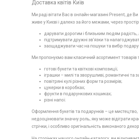
Доставка квітів Київ
Ми раді вітати Вас в онлайн-магазині Present, де Ви
живе у Києві і далеко за його межами, через простір
дарувати дорогим і близьким людям радість, л
підтримувати дружні зв'язки та налагоджувати
заощаджувати час на пошуки та вибір подарун
Ми пропонуємо вам класичний асортимент товарів та
готові букети та квіткові композиції;
іграшки – милі та зворушливі, романтичні та з
повітряні кулі різних форм та розмірів;
цукерки в коробках;
фрукти в подарункових кошиках;
різні напої.
Оформлення букетів та подарунків – це мистецтво, я
недооцінювати значну роль, яку може відіграти крас
стрічки, і особливо оригінальність виконаного декор
На сторінках нашого онлайн-каталогу, ви відкриваєт