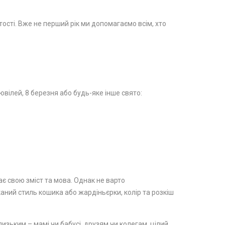
стості. Вже не перший рік ми допомагаємо всім, хто
вілей, 8 березня або будь-яке інше свято:
ає свою зміст та мова. Однак не варто
каний стиль кошика або жардіньєрки, колір та розкіш
изьким – мамі чи бабусі, друзям чи колегам, цілий