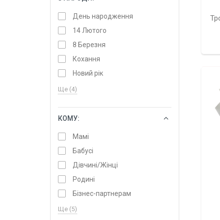
День народження
Тр
14 Лютого
8 Березня
Кохання
Новий рік
Ще (4)
КОМУ:
ОБРАТИ
Мамі
Бабусі
Дівчині/Жінці
Родині
Бізнес-партнерам
Ще (5)