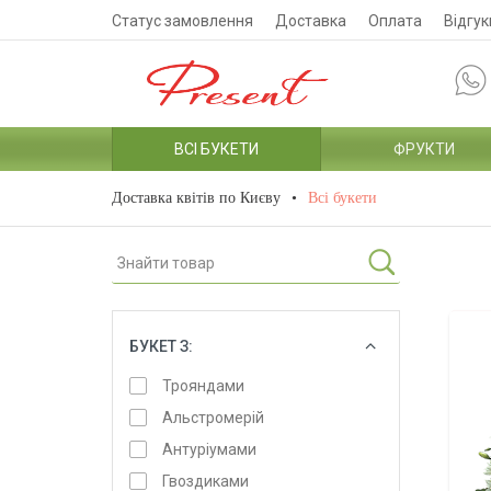
Статус замовлення
Доставка
Оплата
Відгук
ВСІ БУКЕТИ
ФРУКТИ
Доставка квітів по Києву
Всі букети
БУКЕТ З:
ОБРАТИ
Трояндами
Альстромерій
Антуріумами
Гвоздиками