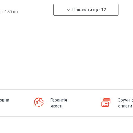
Показати ще 12
алі
150
шт.
овна
Гарантія
Зручні 
якості
оплати