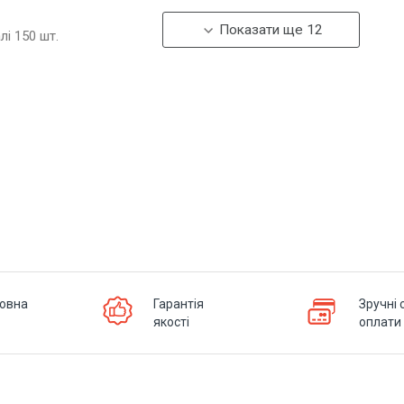
Показати ще 12
алі
150
шт.
овна
Гарантія
Зручні 
якості
оплати