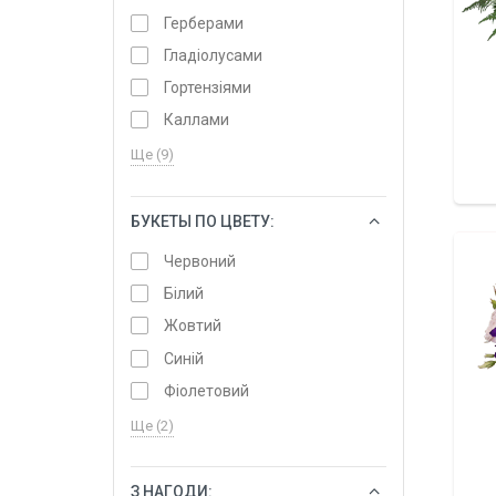
Герберами
Гладіолусами
Гортензіями
Каллами
Ще (9)
БУКЕТЫ ПО ЦВЕТУ:
ОБРАТИ
Червоний
Білий
Жовтий
Синій
Фіолетовий
Ще (2)
З НАГОДИ:
ОБРАТИ