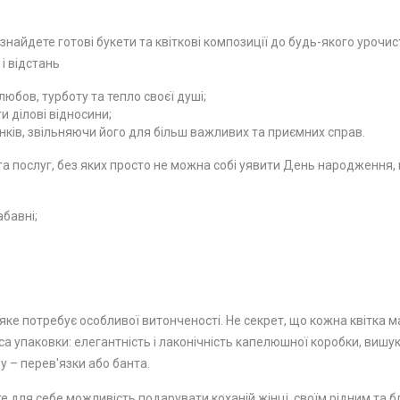
 знайдете готові букети та квіткові композиції до будь-якого урочи
 і відстань
юбов, турботу та тепло своєї душі;
 ділові відносини;
ків, звільняючи його для більш важливих та приємних справ.
 послуг, без яких просто не можна собі уявити День народження, ю
абавні;
ке потребує особливої ​​витонченості. Не секрет, що кожна квітка м
а упаковки: елегантність і лаконічність капелюшної коробки, вишу
у – перев'язки або банта.
е для себе можливість подарувати коханій жінці, своїм рідним та бл