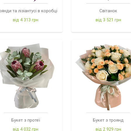
оянди та лізіантусі в коробці
Світанок
від 4 313 грн
від 3 521 грн
Букет з протеї
Букет з троянд
від 4 032 грн
від 2 929 грн