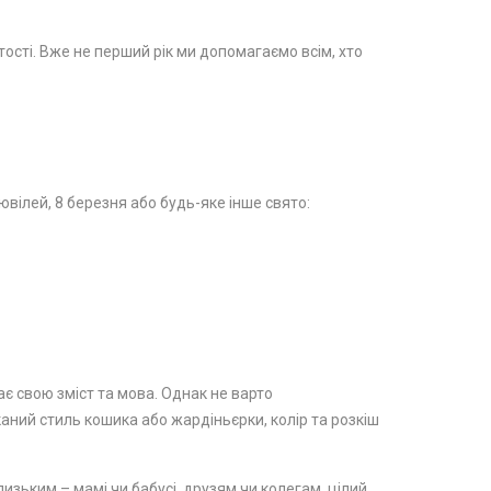
стості. Вже не перший рік ми допомагаємо всім, хто
вілей, 8 березня або будь-яке інше свято:
ає свою зміст та мова. Однак не варто
каний стиль кошика або жардіньєрки, колір та розкіш
изьким – мамі чи бабусі, друзям чи колегам, цілий