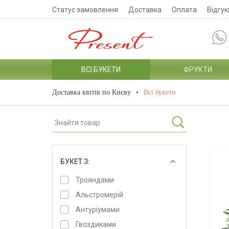
Статус замовлення
Доставка
Оплата
Відгук
ВСІ БУКЕТИ
ФРУКТИ
Доставка квітів по Києву
Всі букети
БУКЕТ З:
ОБРАТИ
Трояндами
Альстромерій
Антуріумами
Гвоздиками