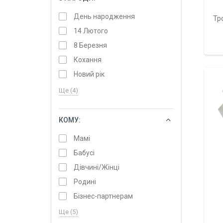
День народження
Тр
14 Лютого
8 Березня
Кохання
Новий рік
Ще (4)
КОМУ:
ОБРАТИ
Мамі
Бабусі
Дівчині/Жінці
Родині
Бізнес-партнерам
Ще (5)