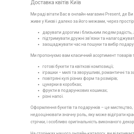
Доставка квітів Київ
Ми раді вітати Вас в онлайн-магазині Present, де Ви
живе у Києві і далеко за його межами, через простір
дарувати дорогим і близьким людям радість, л
підтримувати дружні зв'язки та налагоджувати
заощаджувати час на пошуки та вибір подарун
Ми пропонуємо вам класичний асортимент товарів та
готові букети та квіткові композиції;
іграшки – милі та зворушливі, романтичні та з
повітряні кулі різних форм та розмірів;
цукерки в коробках;
фрукти в подарункових кошиках;
різні напої.
Оформлення букетів та подарунків – це мистецтво, я
недооцінювати значну роль, яку може відіграти крас
стрічки, і особливо оригінальність виконаного декор
На сторінках нашого онлайн-каталогу, ви відкриваєт