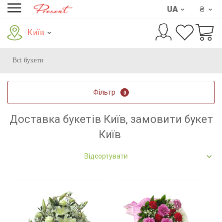
UA
₴
Київ
Всі букети
Фільтр
0
Доставка букетів Київ, замовити букет
Київ
Відсортувати