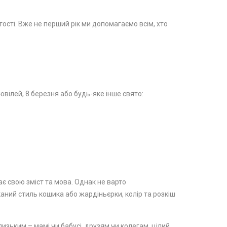
стості. Вже не перший рік ми допомагаємо всім, хто
вілей, 8 березня або будь-яке інше свято:
ає свою зміст та мова. Однак не варто
каний стиль кошика або жардіньєрки, колір та розкіш
изьким – мамі чи бабусі, друзям чи колегам, цілий