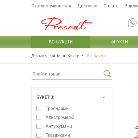
Статус замовлення
Доставка
Оплата
Відгук
ВСІ БУКЕТИ
ФРУКТИ
Доставка квітів по Києву
Всі букети
БУКЕТ З:
ОБРАТИ
Трояндами
Альстромерій
Антуріумами
Гвоздиками