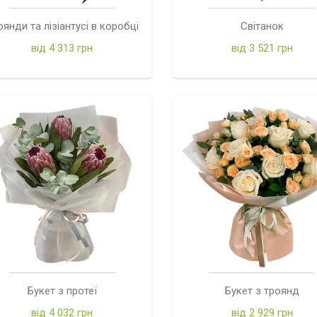
оянди та лізіантусі в коробці
Світанок
від 4 313 грн
від 3 521 грн
Букет з протеї
Букет з троянд
від 4 032 грн
від 2 929 грн