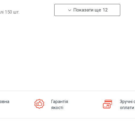
Показати ще 12
алі
150
шт.
овна
Гарантія
Зручні 
якості
оплати