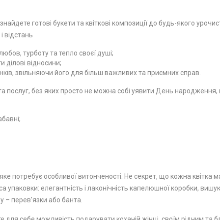
 знайдете готові букети та квіткові композиції до будь-якого урочи
 і відстань
юбов, турботу та тепло своєї душі;
 ділові відносини;
ків, звільняючи його для більш важливих та приємних справ.
 послуг, без яких просто не можна собі уявити День народження, ю
абавні;
ке потребує особливої ​​витонченості. Не секрет, що кожна квітка м
а упаковки: елегантність і лаконічність капелюшної коробки, вишу
у – перев'язки або банта.
е для себе можливість подарувати коханій жінці, своїм рідним та бл