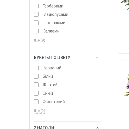
Герберами
Гладіолусами
Гортензіями
Каллами
Ще (9)
БУКЕТЫ ПО ЦВЕТУ:
ОБРАТИ
Червоний
Білий
Жовтий
Синій
Фіолетовий
Ще (2)
З НАГОДИ:
ОБРАТИ