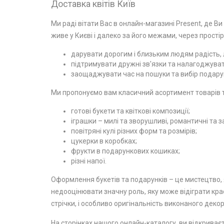
Доставка квітів Київ
Ми раді вітати Вас в онлайн-магазині Present, де Ви
живе у Києві і далеко за його межами, через простір
дарувати дорогим і близьким людям радість, л
підтримувати дружні зв'язки та налагоджувати
заощаджувати час на пошуки та вибір подарун
Ми пропонуємо вам класичний асортимент товарів та
готові букети та квіткові композиції;
іграшки – милі та зворушливі, романтичні та з
повітряні кулі різних форм та розмірів;
цукерки в коробках;
фрукти в подарункових кошиках;
різні напої.
Оформлення букетів та подарунків – це мистецтво, я
недооцінювати значну роль, яку може відіграти крас
стрічки, і особливо оригінальність виконаного декор
На сторінках нашого онлайн-каталогу, ви відкриваєт