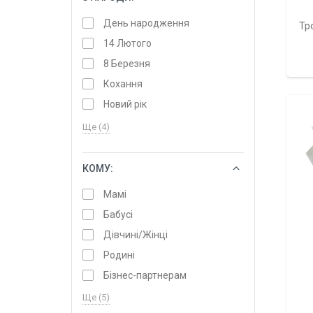
День народження
Тр
14 Лютого
8 Березня
Кохання
Новий рік
Ще (4)
КОМУ:
ОБРАТИ
Мамі
Бабусі
Дівчині/Жінці
Родині
Бізнес-партнерам
Ще (5)