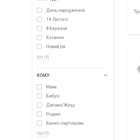
День народження
Тр
14 Лютого
8 Березня
Кохання
Новий рік
Ще (4)
КОМУ:
ОБРАТИ
Мамі
Бабусі
Дівчині/Жінці
Родині
Бізнес-партнерам
Ще (5)