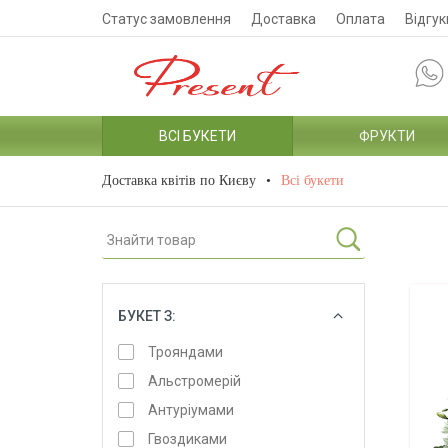
Статус замовлення
Доставка
Оплата
Відгук
ВСІ БУКЕТИ
ФРУКТИ
Доставка квітів по Києву
Всі букети
БУКЕТ З:
ОБРАТИ
Трояндами
Альстромерій
Антуріумами
Гвоздиками