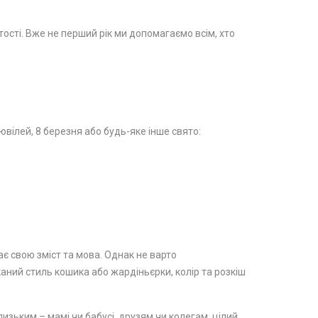
стості. Вже не перший рік ми допомагаємо всім, хто
вілей, 8 березня або будь-яке інше свято:
ає свою зміст та мова. Однак не варто
каний стиль кошика або жардіньєрки, колір та розкіш
изьким – мамі чи бабусі, друзям чи колегам, цілий