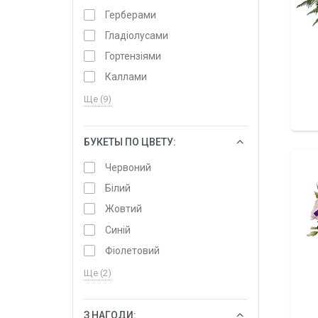
Герберами
Гладіолусами
Гортензіями
Каллами
Ще (9)
БУКЕТЫ ПО ЦВЕТУ:
ОБРАТИ
Червоний
Білий
Жовтий
Синій
Фіолетовий
Ще (2)
З НАГОДИ:
ОБРАТИ