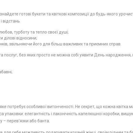
 знайдете готові букети та квіткові композиції до будь-якого урочи
 і відстань
юбов, турботу та тепло своєї душі;
 ділові відносини;
ків, звільняючи його для більш важливих та приємних справ.
 послуг, без яких просто не можна собі уявити День народження, ю
абавні;
ке потребує особливої ​​витонченості. Не секрет, що кожна квітка м
а упаковки: елегантність і лаконічність капелюшної коробки, вишу
у – перев'язки або банта.
е для себе можливість подарувати коханій жінці, своїм рідним та бл