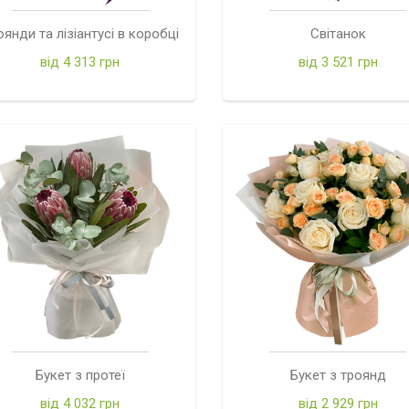
оянди та лізіантусі в коробці
Світанок
від 4 313 грн
від 3 521 грн
Букет з протеї
Букет з троянд
від 4 032 грн
від 2 929 грн