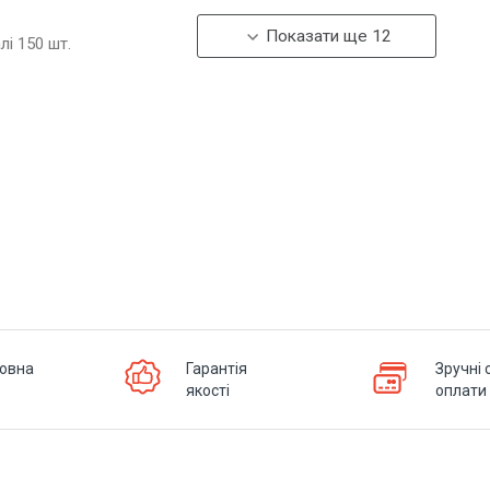
Показати ще 12
алі
150
шт.
овна
Гарантія
Зручні 
якості
оплати