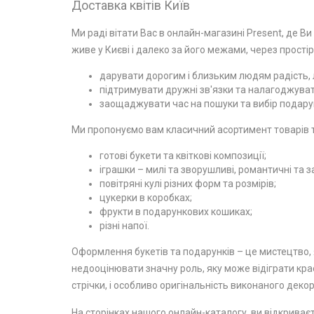
Доставка квітів Київ
Ми раді вітати Вас в онлайн-магазині Present, де Ви
живе у Києві і далеко за його межами, через простір
дарувати дорогим і близьким людям радість, л
підтримувати дружні зв'язки та налагоджувати
заощаджувати час на пошуки та вибір подарун
Ми пропонуємо вам класичний асортимент товарів та
готові букети та квіткові композиції;
іграшки – милі та зворушливі, романтичні та з
повітряні кулі різних форм та розмірів;
цукерки в коробках;
фрукти в подарункових кошиках;
різні напої.
Оформлення букетів та подарунків – це мистецтво, я
недооцінювати значну роль, яку може відіграти крас
стрічки, і особливо оригінальність виконаного декор
На сторінках нашого онлайн-каталогу, ви відкриваєт