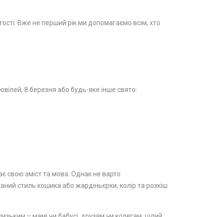
стості. Вже не перший рік ми допомагаємо всім, хто
вілей, 8 березня або будь-яке інше свято:
ає свою зміст та мова. Однак не варто
каний стиль кошика або жардіньєрки, колір та розкіш
изьким – мамі чи бабусі, друзям чи колегам, цілий