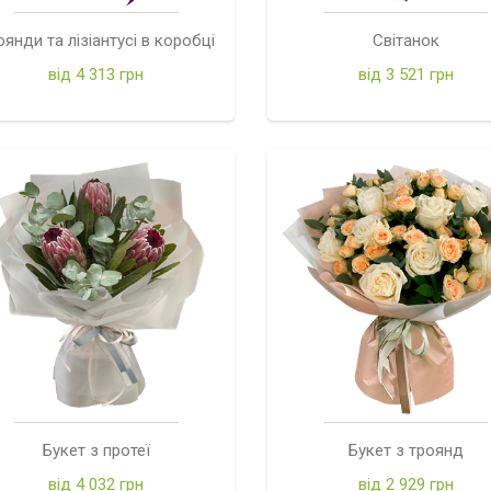
оянди та лізіантусі в коробці
Світанок
від 4 313 грн
від 3 521 грн
Букет з протеї
Букет з троянд
від 4 032 грн
від 2 929 грн