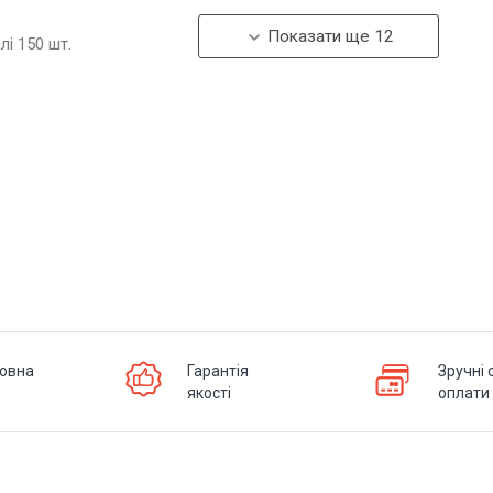
Показати ще 12
алі
150
шт.
овна
Гарантія
Зручні 
якості
оплати