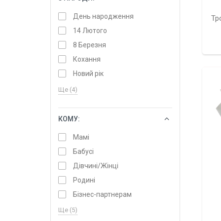
День народження
Тр
14 Лютого
8 Березня
Кохання
Новий рік
Ще (4)
КОМУ:
ОБРАТИ
Мамі
Бабусі
Дівчині/Жінці
Родині
Бізнес-партнерам
Ще (5)