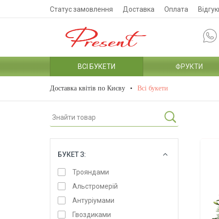
Статус замовлення
Доставка
Оплата
Відгук
ВСІ БУКЕТИ
ФРУКТИ
Доставка квітів по Києву
Всі букети
БУКЕТ З:
ОБРАТИ
Трояндами
Альстромерій
Антуріумами
Гвоздиками