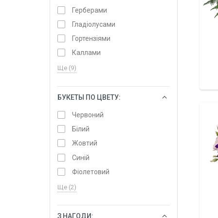
Герберами
Гладіолусами
Гортензіями
Каллами
Ще (9)
БУКЕТЫ ПО ЦВЕТУ:
ОБРАТИ
Червоний
Білий
Жовтий
Синій
Фіолетовий
Ще (2)
З НАГОДИ:
ОБРАТИ