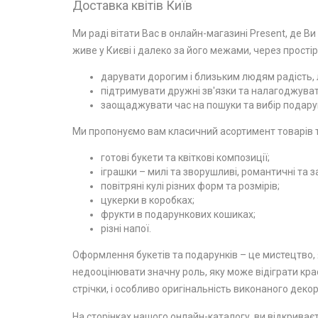
Доставка квітів Київ
Ми раді вітати Вас в онлайн-магазині Present, де Ви
живе у Києві і далеко за його межами, через простір
дарувати дорогим і близьким людям радість, л
підтримувати дружні зв'язки та налагоджувати
заощаджувати час на пошуки та вибір подарун
Ми пропонуємо вам класичний асортимент товарів та
готові букети та квіткові композиції;
іграшки – милі та зворушливі, романтичні та з
повітряні кулі різних форм та розмірів;
цукерки в коробках;
фрукти в подарункових кошиках;
різні напої.
Оформлення букетів та подарунків – це мистецтво, я
недооцінювати значну роль, яку може відіграти крас
стрічки, і особливо оригінальність виконаного декор
На сторінках нашого онлайн-каталогу, ви відкриваєт