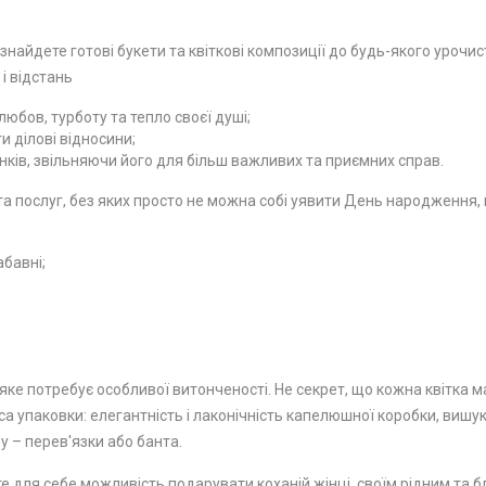
 знайдете готові букети та квіткові композиції до будь-якого урочи
 і відстань
юбов, турботу та тепло своєї душі;
 ділові відносини;
ків, звільняючи його для більш важливих та приємних справ.
 послуг, без яких просто не можна собі уявити День народження, ю
абавні;
ке потребує особливої ​​витонченості. Не секрет, що кожна квітка м
а упаковки: елегантність і лаконічність капелюшної коробки, вишу
у – перев'язки або банта.
е для себе можливість подарувати коханій жінці, своїм рідним та бл