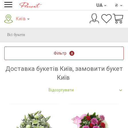
UA
₴
Київ
Всі букети
Фільтр
0
Доставка букетів Київ, замовити букет
Київ
Відсортувати