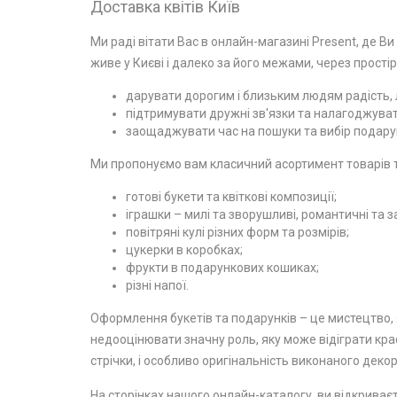
Доставка квітів Київ
Ми раді вітати Вас в онлайн-магазині Present, де Ви
живе у Києві і далеко за його межами, через простір
дарувати дорогим і близьким людям радість, л
підтримувати дружні зв'язки та налагоджувати
заощаджувати час на пошуки та вибір подарун
Ми пропонуємо вам класичний асортимент товарів та
готові букети та квіткові композиції;
іграшки – милі та зворушливі, романтичні та з
повітряні кулі різних форм та розмірів;
цукерки в коробках;
фрукти в подарункових кошиках;
різні напої.
Оформлення букетів та подарунків – це мистецтво, я
недооцінювати значну роль, яку може відіграти крас
стрічки, і особливо оригінальність виконаного декор
На сторінках нашого онлайн-каталогу, ви відкриваєт