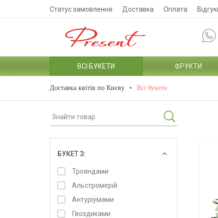
Статус замовлення
Доставка
Оплата
Відгук
ВСІ БУКЕТИ
ФРУКТИ
Доставка квітів по Києву
Всі букети
БУКЕТ З:
ОБРАТИ
Трояндами
Альстромерій
Антуріумами
Гвоздиками