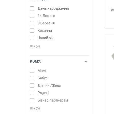
День народження
Тр
14 Лютого
8 Березня
Кохання
Новий рік
Ще (4)
КОМУ:
ОБРАТИ
Мамі
Бабусі
Дівчині/Жінці
Родині
Бізнес-партнерам
Ще (5)