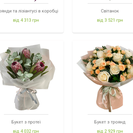
оянди та лізіантусі в коробці
Світанок
від 4 313 грн
від 3 521 грн
Букет з протеї
Букет з троянд
від 4 032 грн
від 2 929 грн