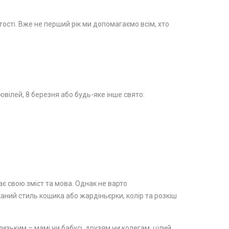
стості. Вже не перший рік ми допомагаємо всім, хто
вілей, 8 березня або будь-яке інше свято:
ає свою зміст та мова. Однак не варто
каний стиль кошика або жардіньєрки, колір та розкіш
изьким – мамі чи бабусі, друзям чи колегам, цілий