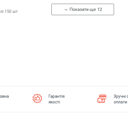
Показати ще 12
алі
150
шт.
овна
Гарантія
Зручні 
якості
оплати