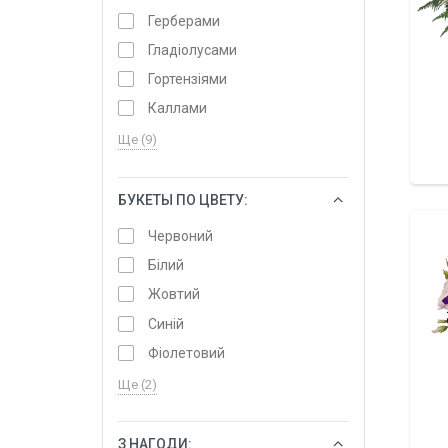
Герберами
Гладіолусами
Гортензіями
Каллами
Ще (9)
БУКЕТЫ ПО ЦВЕТУ:
ОБРАТИ
Червоний
Білий
Жовтий
Синій
Фіолетовий
Ще (2)
З НАГОДИ:
ОБРАТИ