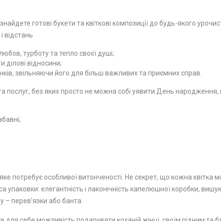
 знайдете готові букети та квіткові композиції до будь-якого урочи
 і відстань
юбов, турботу та тепло своєї душі;
 ділові відносини;
ків, звільняючи його для більш важливих та приємних справ.
 послуг, без яких просто не можна собі уявити День народження, ю
абавні;
ке потребує особливої ​​витонченості. Не секрет, що кожна квітка м
а упаковки: елегантність і лаконічність капелюшної коробки, вишу
у – перев'язки або банта.
е для себе можливість подарувати коханій жінці, своїм рідним та бл