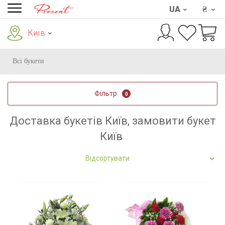
UA
₴
Київ
Всі букети
Фільтр
0
Доставка букетів Київ, замовити букет
Київ
Відсортувати