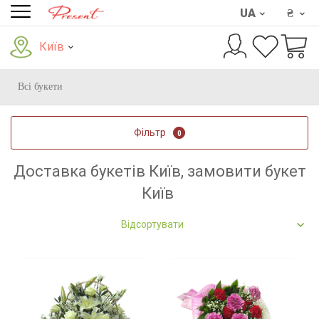
UA
₴
Київ
Всі букети
Фільтр
0
Доставка букетів Київ, замовити букет
Київ
Відсортувати