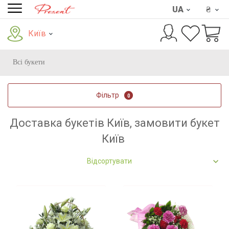
UA
₴
Київ
Всі букети
Фільтр
0
Доставка букетів Київ, замовити букет
Київ
Відсортувати