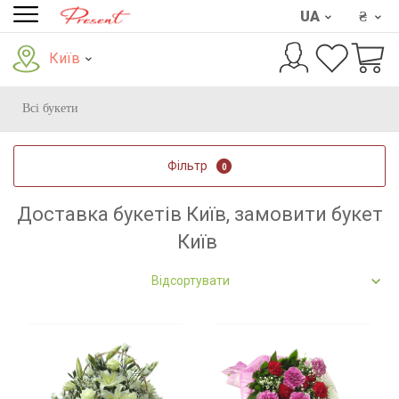
UA
₴
Київ
Всі букети
Фільтр
0
Доставка букетів Київ, замовити букет
Київ
Відсортувати