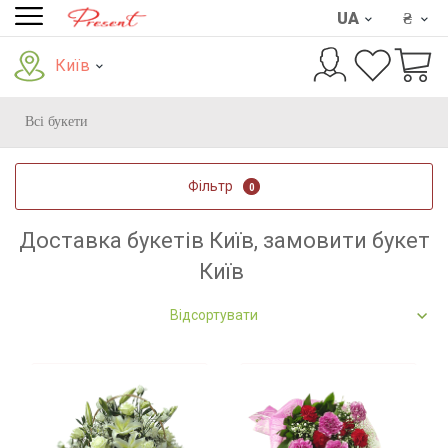
UA
₴
Київ
Всі букети
Фільтр
0
Доставка букетів Київ, замовити букет
Київ
Відсортувати