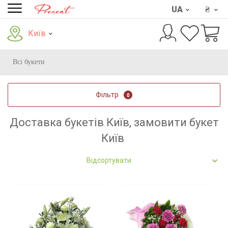
UA
₴
Київ
Всі букети
Фільтр
0
Доставка букетів Київ, замовити букет
Київ
Відсортувати