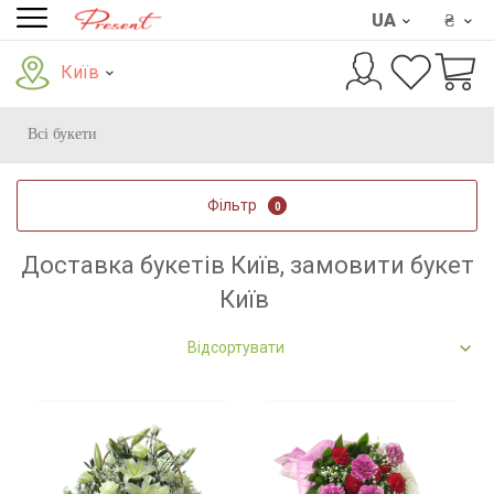
UA
₴
Київ
Всі букети
Фільтр
0
Доставка букетів Київ, замовити букет
Київ
Відсортувати