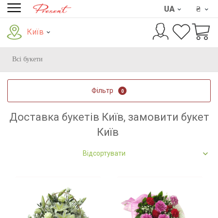
UA
₴
Київ
Всі букети
Фільтр
0
Доставка букетів Київ, замовити букет
Київ
Відсортувати