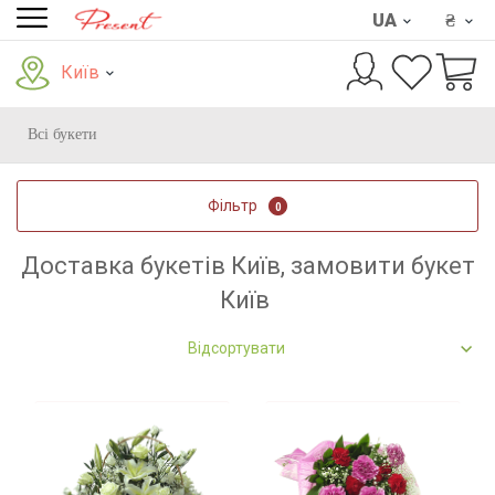
UA
₴
Київ
Всі букети
Фільтр
0
Доставка букетів Київ, замовити букет
Київ
Відсортувати