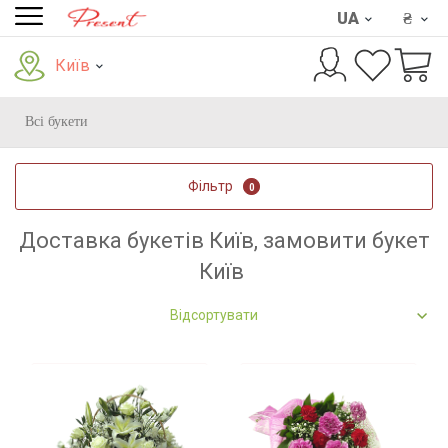
UA
₴
Київ
Всі букети
Фільтр
0
Доставка букетів Київ, замовити букет
Київ
Відсортувати