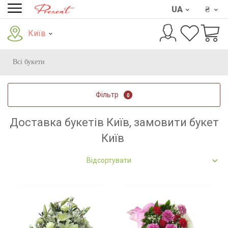
UA
₴
Київ
Всі букети
Фільтр
0
Доставка букетів Київ, замовити букет
Київ
Відсортувати