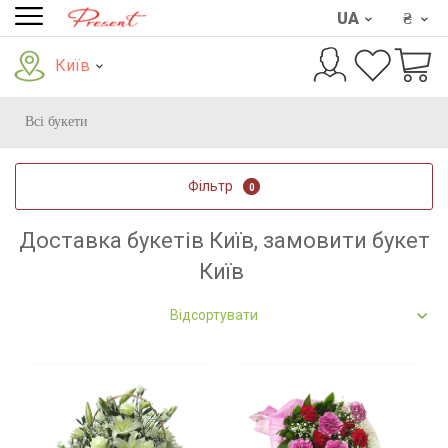
UA
₴
Київ
Всі букети
Фільтр
0
Доставка букетів Київ, замовити букет
Київ
Відсортувати