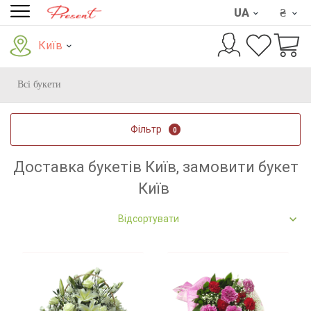
UA
₴
Київ
Всі букети
Фільтр
0
Доставка букетів Київ, замовити букет
Київ
Відсортувати