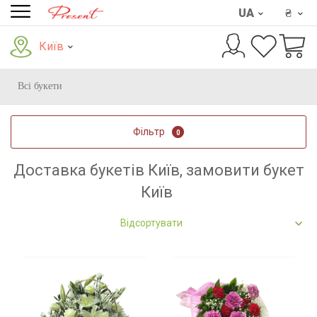
UA
₴
Київ
Всі букети
Фільтр
0
Доставка букетів Київ, замовити букет
Київ
Відсортувати