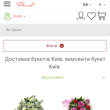
UA
₴
Київ
Всі букети
Фільтр
0
Доставка букетів Київ, замовити букет
Київ
Відсортувати