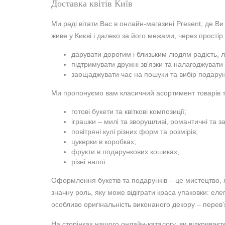
Доставка квітів Київ
Ми раді вітати Вас в онлайн-магазині Present, де Ви
живе у Києві і далеко за його межами, через простір 
дарувати дорогим і близьким людям радість, л
підтримувати дружні зв'язки та налагоджувати 
заощаджувати час на пошуки та вибір подарун
Ми пропонуємо вам класичний асортимент товарів та
готові букети та квіткові композиції;
іграшки – милі та зворушливі, романтичні та за
повітряні кулі різних форм та розмірів;
цукерки в коробках;
фрукти в подарункових кошиках;
різні напої.
Оформлення букетів та подарунків – це мистецтво, я
значну роль, яку може відіграти краса упаковки: елег
особливо оригінальність виконаного декору – перев'
На сторінках нашого онлайн-каталогу, ви відкриваєте