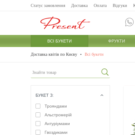
Статус замовлення
Доставка
Оплата
Відгуки
ВСІ БУКЕТИ
ФРУКТИ
Доставка квітів по Києву
Всі букети
БУКЕТ З:
ОБРАТИ
Трояндами
Альстромерій
Антуріумами
Гвоздиками