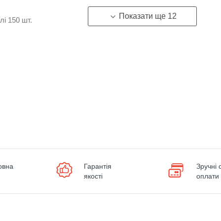
Показати ще 12
алі
150
шт.
овна
Гарантія
Зручні 
якості
оплати