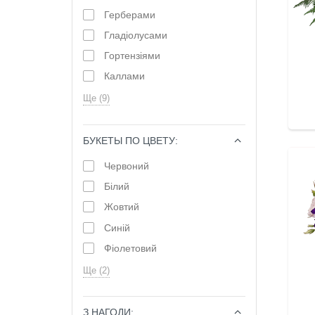
Герберами
Гладіолусами
Гортензіями
Каллами
Ще (9)
БУКЕТЫ ПО ЦВЕТУ:
ОБРАТИ
Червоний
Білий
Жовтий
Синій
Фіолетовий
Ще (2)
З НАГОДИ:
ОБРАТИ