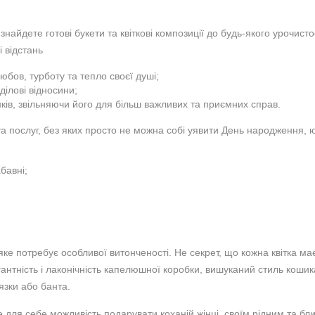
 знайдете готові букети та квіткові композиції до будь-якого урочист
і відстань
юбов, турботу та тепло своєї душі;
ділові відносини;
ків, звільняючи його для більш важливих та приємних справ.
 послуг, без яких просто не можна собі уявити День народження, юв
бавні;
ке потребує особливої ​​витонченості. Не секрет, що кожна квітка м
антність і лаконічність капелюшної коробки, вишуканий стиль кошика 
язки або банта.
 для себе можливість подарувати коханій жінці, своїм рідним та бли