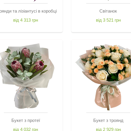
оянди та лізіантусі в коробці
Світанок
від 4 313 грн
від 3 521 грн
Букет з протеї
Букет з троянд
від 4 032 грн
від 2 929 грн