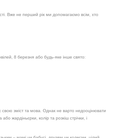
ості. Вже не перший рік ми допомагаємо всім, хто
ілей, 8 березня або будь-яке інше свято:
ає свою зміст та мова. Однак не варто недооцінювати
або жардіньєрки, колір та розкіш стрічки, і
зьким – мамі чи бабусі, друзям чи колегам, цілий