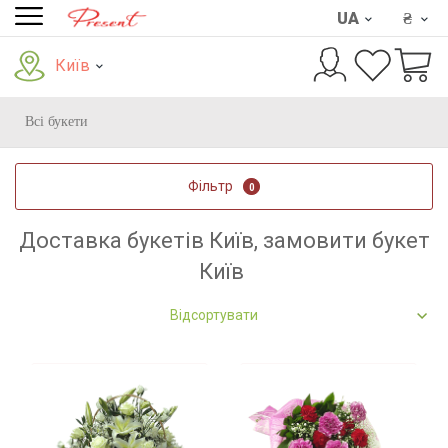
UA
₴
Київ
Всі букети
Фільтр
0
Доставка букетів Київ, замовити букет
Київ
Відсортувати