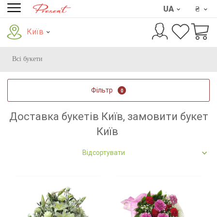
UA
₴
Київ
Всі букети
Фільтр
0
Доставка букетів Київ, замовити букет
Київ
Відсортувати