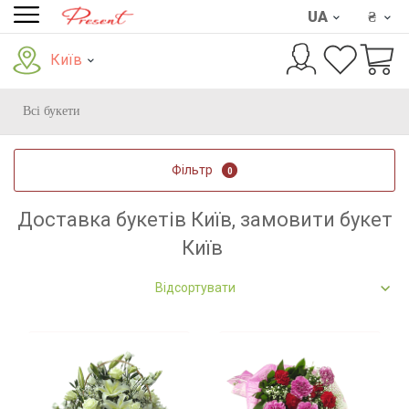
UA
₴
Київ
Всі букети
Фільтр
0
Доставка букетів Київ, замовити букет
Київ
Відсортувати