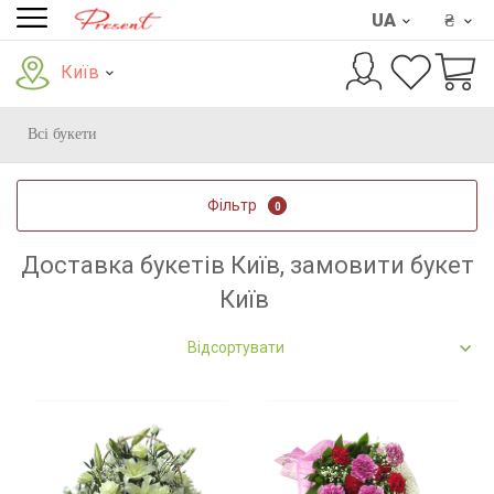
UA
₴
Київ
Всі букети
Фільтр
0
Доставка букетів Київ, замовити букет
Київ
Відсортувати